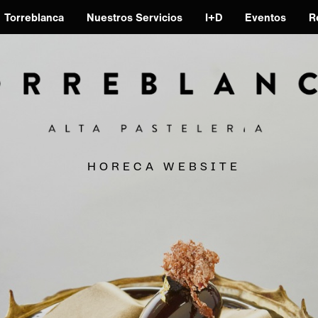
Torreblanca
Nuestros Servicios
I+D
Eventos
R
H O R E C A
W E B S I T E